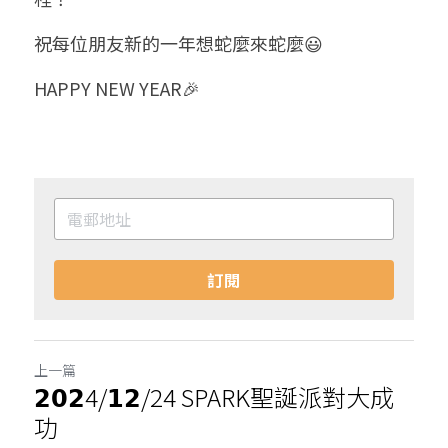
祝每位朋友新的一年想蛇麼來蛇麼😃
HAPPY NEW YEAR🎉
訂閱
上一篇
𝟮𝟬𝟮4/𝟭𝟮/24 SPARK聖誕派對大成
功