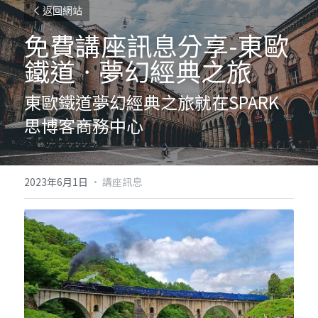
返回網站
免費講座訊息分享-東歐
鐵道ㆍ夢幻經典之旅
東歐鐵道夢幻經典之旅就在SPARK
思博客商務中心
2023年6月1日
·
講座訊息