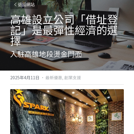
返回網站
高雄設立公司「借址登
記」是最彈性經濟的選
擇
入駐高雄地段燙金門面
2025年4月11日
·
最新優惠,
創業支援