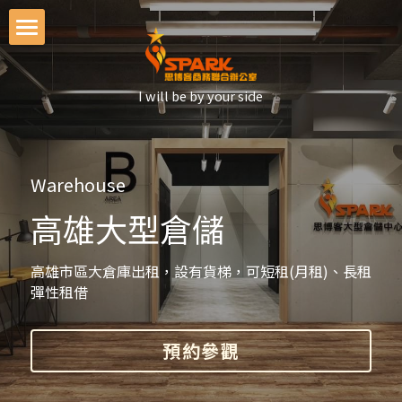
×
部落格分類
首頁
所有博客分類
I will be by your side
最新消息
館別介紹
Warehouse
設址登記
高雄一館
高雄
大型倉儲
高雄二館
場地租借
高雄三館
高雄市區大
倉庫出租，設有貨梯，
可短租(月
租)、長租 
倉庫出租
租會議室
彈性租借
高雄四館
會議教室-民生館
青創扶植
迷你倉庫
預約參觀
高雄五館
會議教室-巨蛋館
大型倉儲
思博客學院
租金優惠
高雄六館
冷凍櫃空間
服務方案