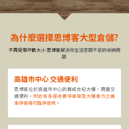
高雄七館
找到我們
高雄中正館
LINE聯絡
為什麼選擇思博客大型倉儲?
台中進化
不再受限坪數大小 思博客
解決你生活空間不足的收納問
台北內湖
題
高雄市中心 交通便利
思博客位於高雄市中心的寶成世紀大樓，周邊交
通便利，
附近有多座收費停車場及大樓後方之機
車停車場可臨停使用
。