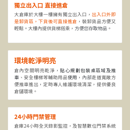
獨立出入口 直接進倉 
大倉庫於大樓一樓擁有獨立出入口，
出入口外即
是卸貨區，下貨後可直接進倉
，裝卸貨品方便又
輕鬆。大樓內提供貨梯搭乘
，方便您存取物品
。
環境乾淨明亮  
倉內空間明亮乾淨，
貼心規劃包裝桌區域及推
車
、安全樓梯等輔助用品
使用
，內部
走道寬敞
方
便推車進出
，
定時專人維護環境清潔，提供優良
倉儲環境。
24小時門禁管理
倉庫24小時全天錄影監控，及智慧數位門禁系統